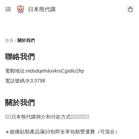
日本熊代購
首頁
/
關於我們
聯絡我們
電郵地址:
mdsdqehduvkrsCjpdlo1frp
電話號碼:
9:3:3798
關於我們
👇🏻日本熊代購簡介和付款方式👇🏻👉🏻👈🏻

🔹️鎮痛貼類產品滿10包即全單包順豐運費（可混合）
