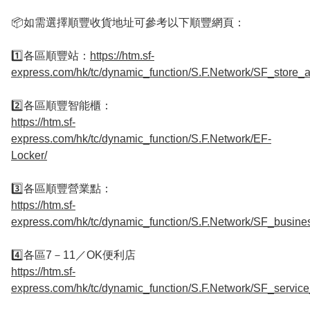
📦如需選擇順豐收貨地址可參考以下順豐網頁：

1️⃣各區順豐站：
https://htm.sf-
express.com/hk/tc/dynamic_function/S.F.Network/SF_store_a
https://htm.sf-
express.com/hk/tc/dynamic_function/S.F.Network/EF-
Locker/
https://htm.sf-
express.com/hk/tc/dynamic_function/S.F.Network/SF_busine
https://htm.sf-
express.com/hk/tc/dynamic_function/S.F.Network/SF_service