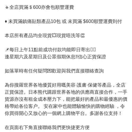
🔹️全店買滿＄600亦會包順豐運費

♦️ 未買滿鎮痛貼類產品10包 或 未買滿 $600順豐運費到付

本店所有產品均全現貨💥現貨唔洗等👏

📌每日上午11點前成功付款均能即日寄出👍🏻

逢星期六及星期日及公眾假期休息‼️信心正貨保證

如落單時有任何疑問💌歡迎與我們直接聯絡查詢

為你搜羅世界各地優質好用嘅美容·護膚·保健等產品，全店
正貨保證。日本熊代購跟世界各地的供應商直接合作，一手
貨源亦沒有租金成本壓力下，能把最好的產品和最優惠的價
格帶給各位客户。 安在家中也能體驗愉快的購物經驗 ，令
你買得開心又放心的一個網上購物平台。多謝各位支持！

在頁面右下角直接聯絡我們更快捷更方便
