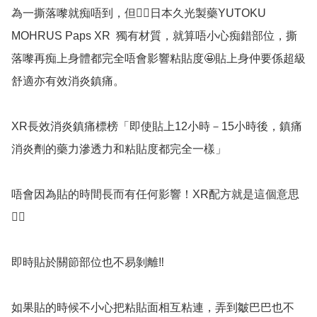
為一撕落嚟就痴唔到，但👉🏻日本久光製藥YUTOKU 
MOHRUS Paps XR  獨有材質，就算唔小心痴錯部位，撕
落嚟再痴上身體都完全唔會影響粘貼度🤩貼上身仲要係超級
舒適亦有效消炎鎮痛。

XR長效消炎鎮痛標榜「即使貼上12小時－15小時後，鎮痛
消炎劑的藥力滲透力和粘貼度都完全一樣」

唔會因為貼的時間長而有任何影響！XR配方就是這個意思
👍🏻

即時貼於關節部位也不易剝離‼️

如果貼的時候不小心把粘貼面相互粘連，弄到皺巴巴也不