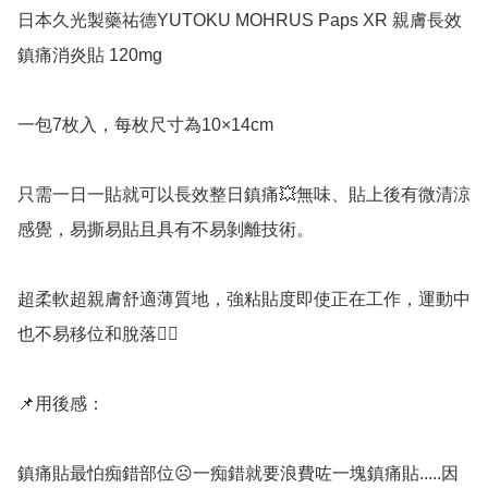
日本久光製藥祐德YUTOKU MOHRUS Paps XR 親膚長效
鎮痛消炎貼 120mg

一包7枚入，每枚尺寸為10×14cm

只需一日一貼就可以長效整日鎮痛💥無味、貼上後有微清涼
感覺，易撕易貼且具有不易剝離技術。

超柔軟超親膚舒適薄質地，強粘貼度即使正在工作，運動中
也不易移位和脫落👍🏻

📌用後感：

鎮痛貼最怕痴錯部位☹一痴錯就要浪費咗一塊鎮痛貼.....因