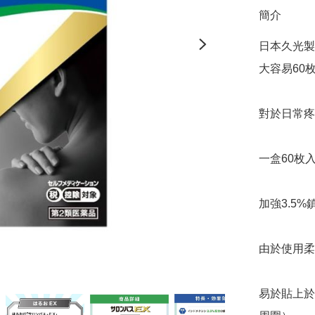
簡介
日本久光製藥H
大容易60枚
對於日常疼
一盒60枚入，
加強3.5
由於使用柔
易於貼上於