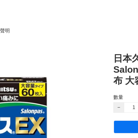
聲明
日本久
Sal
布 大
數量
−