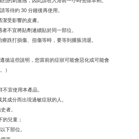
感到強烈的刺激感，因此請在入浴前一小時去除本劑。

請等待約 30 分鐘後再使用。

前清潔受影響的皮膚。

膚敏感者不宜將貼劑連續貼於同一部位。

本藥治療跌打損傷、扭傷等時，要等到腫脹消退。

遵循這些說明，您當前的症狀可能會惡化或可能會
。）

群不宜使用本產品。

本藥或其成分而出現過敏症狀的人。

病史者。

以下的兒童；

於以下部位。
