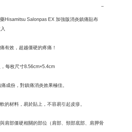
−
isamitsu Salonpas EX 加強版消炎鎮痛貼布 
入

痛有效，超越僵硬的疼痛！

每枚尺寸8.56cm×5.4cm

%鎮痛成份，對鎮痛消炎效果極佳。

軟的材料，易於貼上，不容易引起皮疹。

與肩部僵硬相關的部位（肩部、頸部底部、肩胛骨