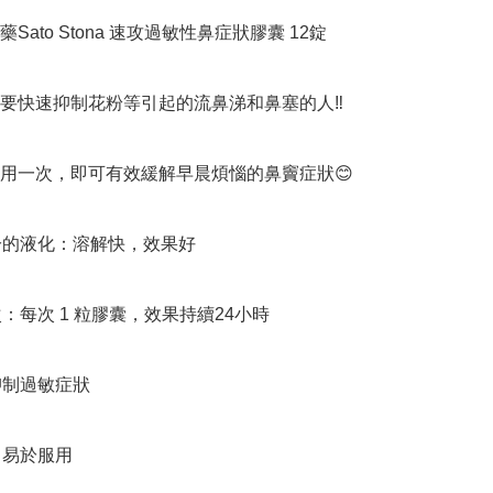
Sato Stona 速攻過敏性鼻症狀膠囊 12錠

要快速抑制花粉等引起的流鼻涕和鼻塞的人‼️

用一次，即可有效緩解早晨煩惱的鼻竇症狀😊

成分的液化：溶解快，效果好

次：每次 1 粒膠囊，效果持續24小時

抑制過敏症狀

，易於服用
