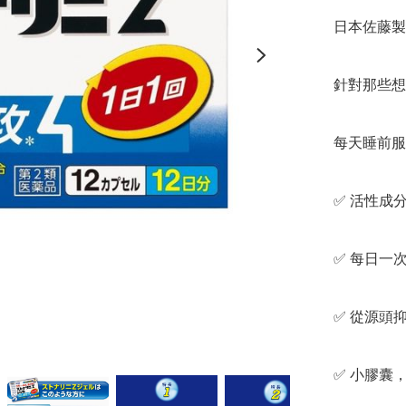
日本佐藤製藥
針對那些想
每天睡前服
✅️ 活性
✅️ 每日一
✅️ 從源頭
✅️ 小膠囊