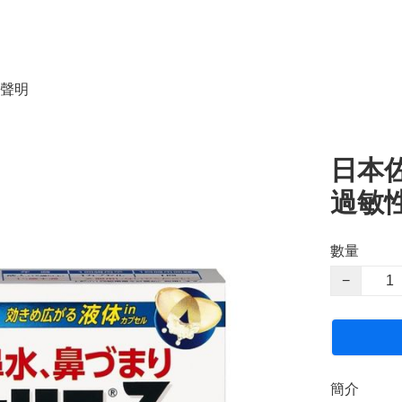
聲明
日本佐
過敏性
數量
−
簡介