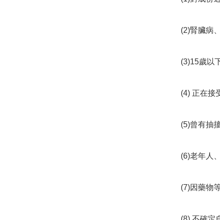
(2)腎臟
(3)15歲
(4) 正在
(5)曾有抽
(6)老年
(7)因藥
(8) 不