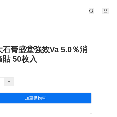
石膏盛堂強效Va 5.0％消
貼 50枚入
+
加至購物車
−