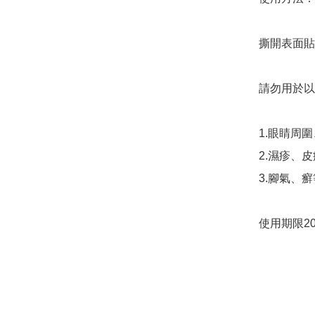
撕開表面貼
​請勿用於以
1.眼睛周圍
2.濕疹、皮
3.腳氣、