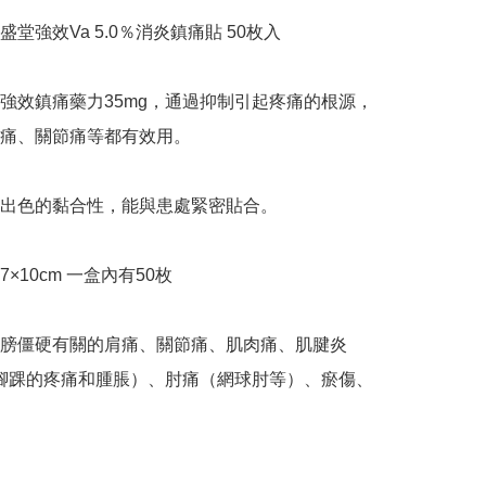
堂強效Va 5.0％消炎鎮痛貼 50枚入 

有強效鎮痛藥力35mg，通過抑制引起疼痛的根源，
痛、關節痛等都有效用。

出色的黏合性，能與患處緊密貼合。

×10cm 一盒內有50枚

膀僵硬有關的肩痛、關節痛、肌肉痛、肌腱炎
/腳踝的疼痛和腫脹）、肘痛（網球肘等）、瘀傷、