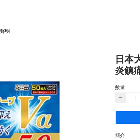
聲明
日本大
炎鎮痛
數量
−
簡介