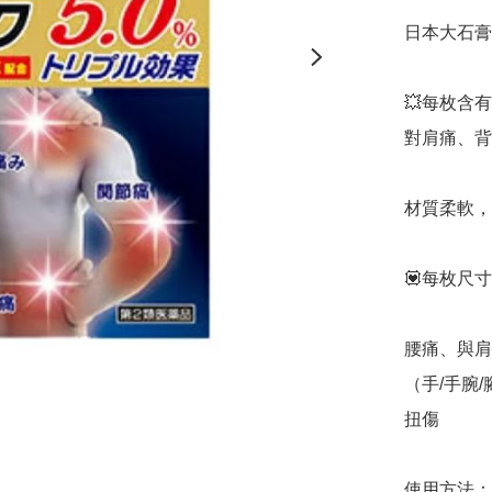
日本大石膏盛
💥每枚含
對肩痛、背
材質柔軟，
💟每枚尺寸7
腰痛、與肩
（手/手腕
扭傷

使用方法：
