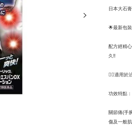
日本大石膏盛
🌟最新包裝

配方經精心
久‼️

👍🏻適
功效特點：

關節痛(手
傷及一般肌