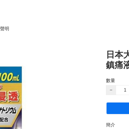
聲明
日本
鎮痛液
數量
−
簡介