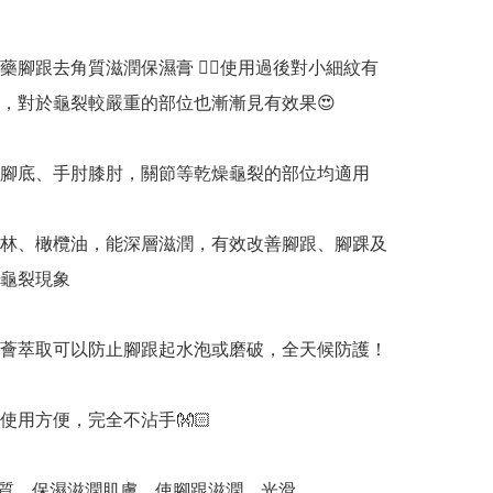
藥腳跟去角質滋潤保濕膏 👉🏻使用過後對小細紋有
，對於龜裂較嚴重的部位也漸漸見有效果😍

裸腳底、手肘膝肘，關節等乾燥龜裂的部位均適用

士林、橄欖油，能深層滋潤，有效改善腳跟、腳踝及
龜裂現象

蘆薈萃取可以防止腳跟起水泡或磨破，全天候防護！

使用方便，完全不沾手👐🏻

角質，保濕滋潤肌膚，使腳跟滋潤、光滑
