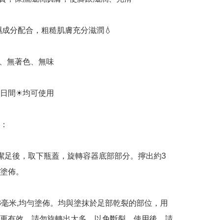
濕成分配合，粗糙肌膚充分滋潤💧

無香料、無著色、無味

或日間☀均可使用

：

潔足後，取下瓶蓋，旋轉容器底部部分。擰出約3
塗佈。

3毫米,均勻塗佈。均與塗抹於足部乾裂的部位，用
更有效。請勿旋轉出太多，以免斷裂。使用後，請