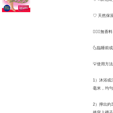
♡ 天然保
🙅🏻‍♀️
🌜臨睡前
💡使用方法
1）沐浴或
毫米，均勻
2）擰出約
後穿上襪子