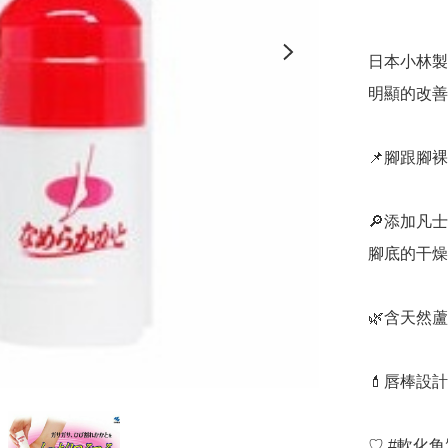
日本小林製
明顯的改善
📌腳跟腳
🔎添加凡
腳底的干燥
🌿含天然
💄唇棒設計
♡ #軟化