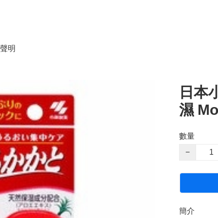
聲明
日本
濕 Moi
數量
−
簡介