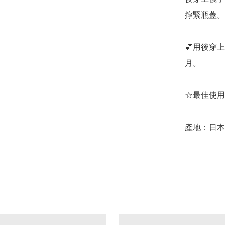
擰緊瓶蓋。

💕用後穿
月。

☆最佳使用
產地：日本