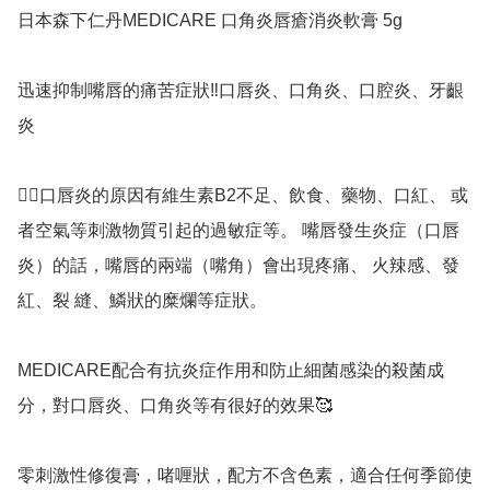
日本森下仁丹MEDICARE 口角炎唇瘡消炎軟膏 5g

迅速抑制嘴唇的痛苦症狀‼️口唇炎、口角炎、口腔炎、牙齦
炎

👉🏻口唇炎的原因有維生素B2不足、飲食、藥物、口紅、 或
者空氣等刺激物質引起的過敏症等。 嘴唇發生炎症（口唇
炎）的話，嘴唇的兩端（嘴角）會出現疼痛、 火辣感、發
紅、裂 縫、鱗狀的糜爛等症狀。

MEDICARE配合有抗炎症作用和防止細菌感染的殺菌成
分，對口唇炎、口角炎等有很好的效果🥰

零刺激性修復膏，啫喱狀，配方不含色素，適合任何季節使