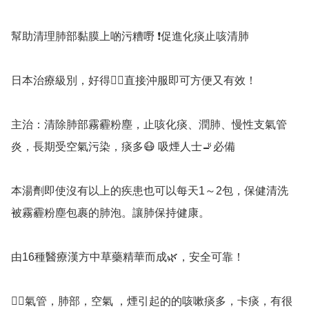
幫助清理肺部黏膜上啲污糟嘢 ❗促進化痰止咳清肺

日本治療級別，好得👍🏻直接沖服即可方便又有效！

主治：清除肺部霧霾粉塵，止咳化痰、潤肺、慢性支氣管
炎，長期受空氣污染，痰多😷 吸煙人士🚬必備 

本湯劑即使沒有以上的疾患也可以每天1～2包，保健清洗
被霧霾粉塵包裹的肺泡。讓肺保持健康。

由16種醫療漢方中草藥精華而成🌿，安全可靠！

👉🏻氣管，肺部，空氣 ，煙引起的的咳嗽痰多，卡痰，有很