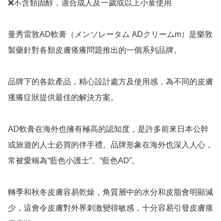
❌不含類固醇，適合成人及一歲或以上小童使用 

曼秀雷敦AD軟膏（メンソレータム ADクリームm）是樂敦
製藥針對各類皮膚瘙癢問題推出的一個系列品牌。

品牌下的各款產品，精心設計處方及使用感，為不同的皮膚
瘙癢症狀提供最佳的解決方案。

AD軟膏在海外也擁有極高的認知度，是許多前來日本公幹
或旅遊的人士必買的伴手禮。品牌形象在海外也深入人心，
常被愛稱為“藍色小護士”、“藍色AD”。

轉季和秋冬皮膚容易乾燥，角質層中的水分和皮脂會明顯減
少，這會令皮膚對外界刺激變得敏感，十分容易引發皮膚瘙