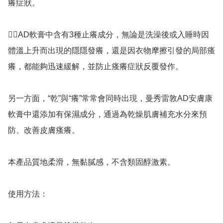
癢症狀。

👉🏻AD軟膏中含有3種止癢成分，無論是洗澡後或入睡時因
體溫上升而出現的隱隱發癢，還是因衣物摩擦引發的局部瘙
癢，都能夠迅速緩解，並防止瘙癢症狀反覆發作。

另一方面，“乾”與“癢”常常會同時出現，曼秀雷敦AD安膚康
軟膏中還添加有保濕成分，通過為乾燥肌膚補充水分來預
防、改善皮膚瘙癢。

本產品質地柔滑，無黏膩感，不含類固醇激素。

使用方法：
