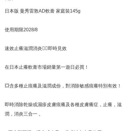
日本版 曼秀雷敦AD軟膏 家庭裝145g

使用期限2028/8

速效止癢滋潤消炎👍🏻即時見效

在日本止癢軟膏市場銷量第一遊日必買！

💥含多種止痕癢及滋潤成份，對消除敏感痕癢特別有效！

即時消除乾燥或濕疹皮膚痕癢及各種皮膚癢症，止癢，滋
潤，消炎三合一 。
