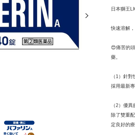
日本獅王LIO
快速溶解，不
😍痛苦的
藥。

（1）針對
採用最新專
（2）優異
除了雙重配
定良好的療