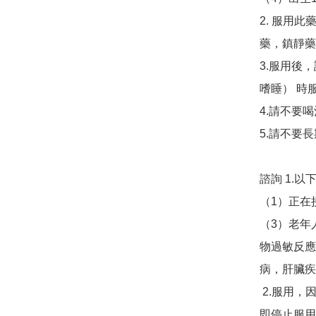
2. 服用
藥，鎮靜藥
3.服用後
嗜睡） 時服
4.請不要喝酒
5.請不要長
諮詢 1.
（1）正在
（3）老年
物過敏反應
病，肝臟疾
 2.服用，因為以下症狀可能會出現有副作用的可能性，應立
即停止服用