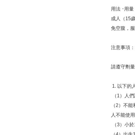
用法 ･用量
成人（15
免空腹，服
注意事項：

請遵守劑量
 1. 以下的人請不要使用

 （1）人們誰曾造成這種藥物的過敏反應 

（2）不能
人不能使用

 （3）小於15歲的兒童 

（4）出生1