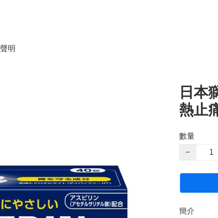
聲明
日本獅王
熱止痛
數量
−
簡介