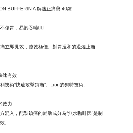
N BUFFERIN A 解熱止痛藥 40錠

傷胃，易於吞嚥👍🏻

頭痛立即見效，療效極佳。對胃溫和的退燒止痛
快速有效

利技術“快速攻擊鎮痛”。Lion的獨特技術。

的效力

方混入，配製鎮痛的輔助成分為“無水咖啡因”是制
效。
