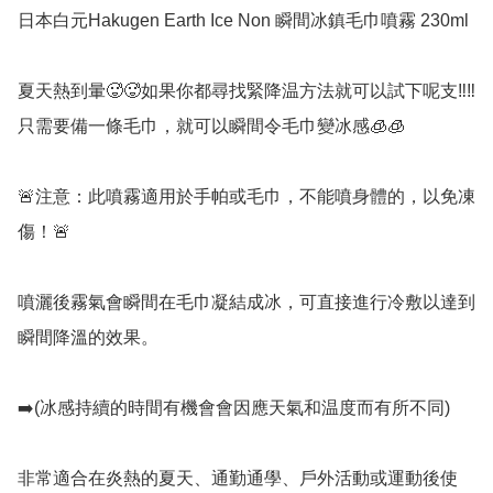
日本白元Hakugen Earth Ice Non 瞬間冰鎮毛巾噴霧 230ml

夏天熱到暈🥵🥵如果你都尋找緊降温方法就可以試下呢支‼️‼️
只需要備一條毛巾，就可以瞬間令毛巾變冰感🧊🧊

🚨注意：此噴霧適用於手帕或毛巾，不能噴身體的，以免凍
傷！🚨

噴灑後霧氣會瞬間在毛巾凝結成冰，可直接進行冷敷以達到
瞬間降溫的效果。

➡️(冰感持續的時間有機會會因應天氣和温度而有所不同)

非常適合在炎熱的夏天、通勤通學、戶外活動或運動後使