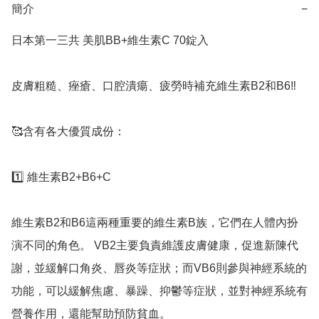
簡介
−
日本第一三共 美肌BB+維生素C 70錠入

皮膚粗糙、痤瘡、口腔潰瘍、疲勞時補充維生素B2和B6‼️

🥰含有各大優質成份：

1️⃣ 維生素B2+B6+C

維生素B2和B6這兩種重要的維生素B族，它們在人體內扮
演不同的角色。 VB2主要負責維護皮膚健康，促進新陳代
謝，並緩解口角炎、唇炎等症狀；而VB6則參與神經系統的
功能，可以緩解焦慮、暴躁、抑鬱等症狀，並對神經系統有
營養作用，還能幫助預防貧血。
