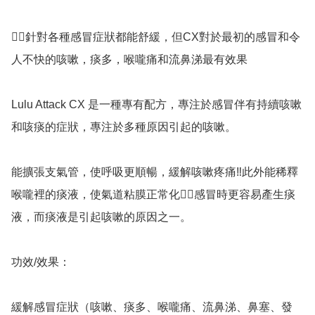
👍🏻針對各種感冒症狀都能舒緩，但CX對於最初的感冒和令
人不快的咳嗽，痰多，喉嚨痛和流鼻涕最有效果

Lulu Attack CX 是一種專有配方，專注於感冒伴有持續咳嗽
和咳痰的症狀，專注於多種原因引起的咳嗽。

能擴張支氣管，使呼吸更順暢，緩解咳嗽疼痛‼️此外能稀釋
喉嚨裡的痰液，使氣道粘膜正常化👉🏻感冒時更容易產生痰
液，而痰液是引起咳嗽的原因之一。

功效/效果：

緩解感冒症狀（咳嗽、痰多、喉嚨痛、流鼻涕、鼻塞、發