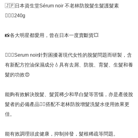
🇯🇵日本資生堂Sérum noir 不老林防脫髮生髮護髮素
💇🏻‍♀️240g

📸各大明星都愛用，曾在日本一度賣斷貨💥

💁🏻‍♀️Serum noir針對困擾著現代女性的脫髮問題而研製，含
有新配方控油保濕成分💧具有去屑、防脫、育髮、生髮和養
髮的功效😍

能夠有效解決脫髮、髮質稀少和早白髮等苦惱，亦是產後脫
髮者的必備產品👍🏻搭配不老林防脫增髮洗髮水使用效果更
佳。

能有效調理頭皮健康，抑制掉發，髮根稀疏等問題。
