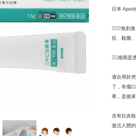
日本 Apos
🙅🏻‍♀
痘、殺菌、
👉🏻推開
適合用於突
了，有傷口
果，是後來
含有抗炎殺
激活人體的