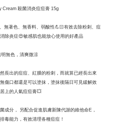
ty Cream 殺菌消炎痘痘膏 15g

️無刺激、無著色、無香料、弱酸性💪🏻有效去除粉刺、痘
消除炎症😍敏感肌也能放心使用的好產品

是透明無色，清爽微涼

然長出的痘痘、紅腫的粉刺，而就算已經長出來
無傷口都還是可以塗抹，塗抹後隔日可見緩解效
居上的人氣痘痘膏💥

菌成分， 另配合促進肌膚新陳代謝的維他命E， 
排毒能力，有效清理各種痘痘！
