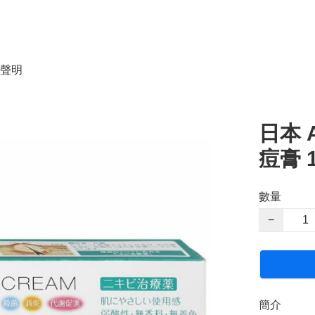
聲明
日本 
痘膏 1
數量
−
簡介