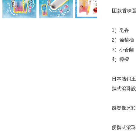
4️⃣款香味選
1）皂香

2）葡萄柚

3）小蒼蘭

4）檸檬

日本熱銷王牌
攜式滾珠設
感覺像冰粒
便攜式滾珠