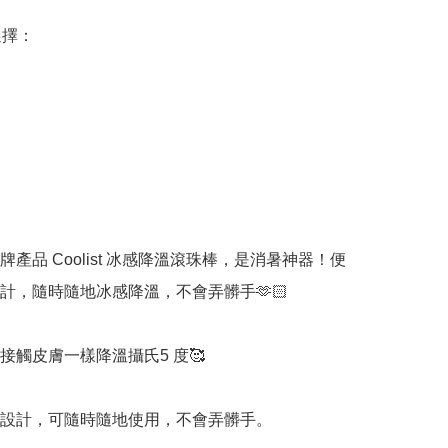
擇：

產品 Coolist 冰感降溫滾珠棒，是消暑神器！便
計，隨時隨地冰感降溫，不會弄髒手🫶🏻

接觸皮膚一樣降溫攝氏5 度🥰

設計，可隨時隨地使用，不會弄髒手。
