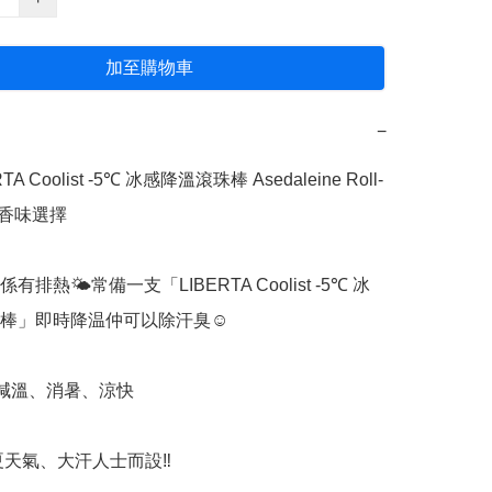
加至購物車
−
TA Coolist -5℃ 冰感降溫滾珠棒 Asedaleine Roll-
4款香味選擇

排熱🌤常備一支「LIBERTA Coolist -5℃ 冰
棒」即時降温仲可以除汗臭☺️

減溫、消暑、涼快 

炎夏天氣、大汗人士而設‼️
