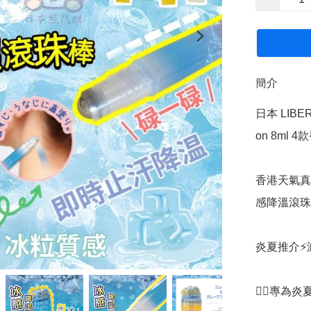
簡介
日本 LIBER
on 8ml 
香港天氣真係有
感降溫滾珠
炎夏推介⚡️
👍🏻專為