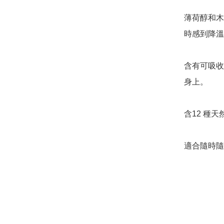
薄荷醇和木
時感到降溫
含有可吸收
身上。

含12 種
適合隨時隨地