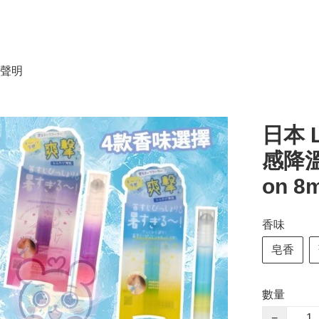
聲明
日本 L
感降溫滾
on 
香味
皂香
數量
−