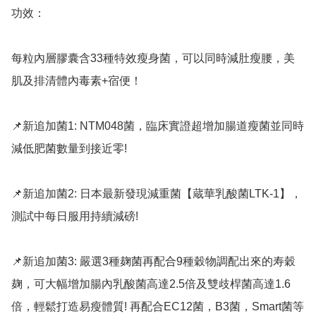
功效：

每粒內層膠囊含33種特效瘦身菌，可以同時減肚瘦腰，美
肌及排清體內毒素+宿便！

📌新追加菌1: NTM048菌，臨床實證超增加腸道瘦菌並同時
減低肥菌數量到接近零!

📌新追加菌2: 日本最新發現減重菌【蔵華乳酸菌LTK-1】，
測試中每日服用持續減磅!

📌新追加菌3: 嚴選3種麹菌再配合9種穀物調配出來的寿穀
麹，可大幅增加腸內乳酸菌高達2.5倍及雙歧桿菌高達1.6
倍，輕鬆打造易瘦體質! 再配合EC12菌，B3菌，Smart菌等