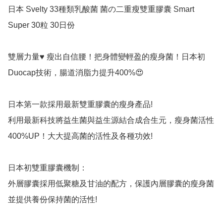
日本 Svelty 33種類乳酸菌 菌の二重瘦雙重膠囊 Smart 
Super 30粒 30日份

雙層力量♥ 瘦出自信腰！把身體變輕盈的瘦身菌！日本初
Duocap技術，腸道消脂力提升400%😍

日本第一款採用最新雙重膠囊的瘦身產品!

利用最新科技將益生菌與益生源結合成合生元，瘦身菌活性
400%UP！大大提高菌的活性及各種功效!

日本初雙重膠囊機制：

外層膠囊採用低聚糖及甘油的配方，保護內層膠囊的瘦身菌
並提供養份保持菌的活性!
