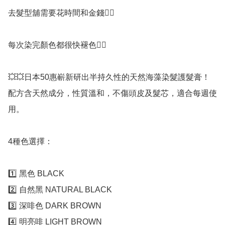
去髮型舖需要花時間和金錢😮‍💨

每次染完顏色都很快褪色😵‍💫

💥💥日本50惠嶄新研出半持久性的天然海藻染髮護髮膏！
配方含天然成分，性質溫和，不傷頭皮及髮芯，適合每週使
用。

4種色選擇：

1️⃣ 黑色 BLACK

2️⃣ 自然黑 NATURAL BLACK

3️⃣ 深啡色 DARK BROWN

4️⃣ 明亮啡 LIGHT BROWN
