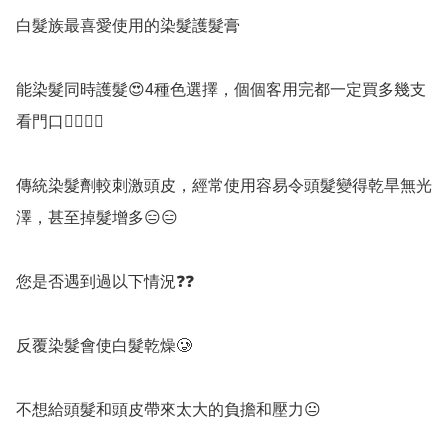
白髮族最喜愛使用的染髮護髮膏

能染髮同時護髮😍4種色選擇，個個客用完都一定買多幾支
看門口👍🏻👍🏻

傳統染髮劑較刺激頭皮，經常使用容易令頭髮變得乾旱無光
澤，甚至掉髮增多😑😑

您是否遇到過以下情況❓️❓️

反覆染髮會使白髮乾燥🥲

不想給頭髮和頭皮帶來太大的負擔和壓力😐
