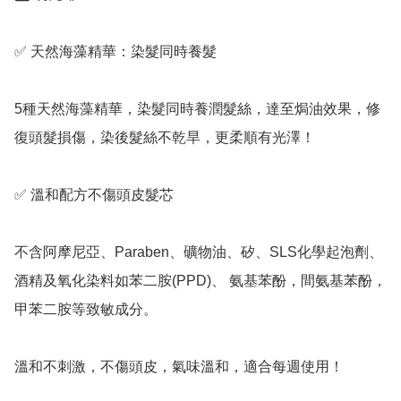
✅️ 天然海藻精華：染髮同時養髮

5種天然海藻精華，染髮同時養潤髮絲，達至焗油效果，修
復頭髮損傷，染後髮絲不乾旱，更柔順有光澤！

✅️ 溫和配方不傷頭皮髮芯

不含阿摩尼亞、Paraben、礦物油、矽、SLS化學起泡劑、
酒精及氧化染料如苯二胺(PPD)、 氨基苯酚，間氨基苯酚，
甲苯二胺等致敏成分。

溫和不刺激，不傷頭皮，氣味溫和，適合每週使用！
