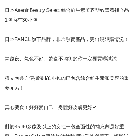
日本Attenir Beauty Select 綜合維生素美容雙效營養補充品 
1包內有30小包

日本FANCL 旗下品牌，非常熱賣產品，更出現限購情況！

常熬夜、氣色不好、飲食不均衡的你一定要買嚟試試！

獨立包裝方便攜帶🤗1小包內已包含綜合維生素和美容的重
要元素‼️

真心要食！好好愛自己，身體好皮膚更好💕

對於35-40多歲及以上的女性一包全面性的補充劑是好重