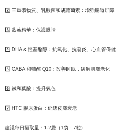
2️⃣ 三重礦物質、乳酸菌和胡蘿蔔素：增強腸道屏障

3️⃣ 藍莓精華：保護眼睛

4️⃣ DHA & 羥基酪醇：抗氧化、抗發炎、心血管保健

5️⃣ GABA 和輔酶 Q10：改善睡眠，緩解肌膚老化

6️⃣ 鐵和葉酸：提升氣色

7️⃣ HTC 膠原蛋白：延緩皮膚衰老

建議每日攝取量：1-2袋（1袋：7粒)
