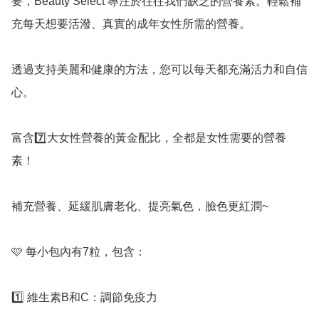
要，Beauty Select 專注於往往我們缺乏的營養素。輕鬆補
充每天想要活潑、真實的成年女性所需的營養。

透過支持美麗和健康的方法，您可以每天都充滿活力和自信
心。

富含7️⃣大女性營養的黃金配比，全都是女性需要的營養
素！

補充營養、延緩肌膚老化、提亮氣色，臉色更紅潤~

🩷 每小包內有7粒，包含：

1️⃣ 維生素B和C：調節免疫力
