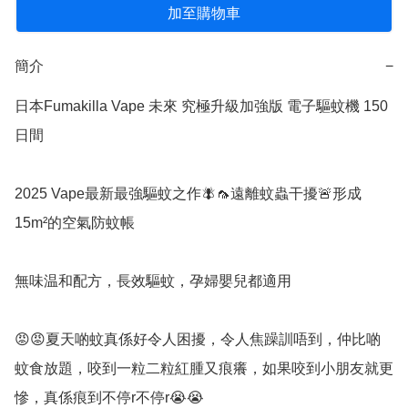
加至購物車
簡介
−
日本Fumakilla Vape 未來 究極升級加強版 電子驅蚊機 150
日間

2025 Vape最新最強驅蚊之作🪰🦟遠離蚊蟲干擾🚨形成
15m²的空氣防蚊帳

無味温和配方，長效驅蚊，孕婦嬰兒都適用

😡😡夏天啲蚊真係好令人困擾，令人焦躁訓唔到，仲比啲
蚊食放題，咬到一粒二粒紅腫又痕癢，如果咬到小朋友就更
慘，真係痕到不停r不停r😭😭
