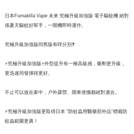
日本Fumakilla Vape 未來 究極升級加強版 電子驅蚊機 絕對
係夏天驅蚊好幫手，一開機即時運作。

究極升級加強版同舊版有咩分別❓️

⚡️究極升級加強版⚡️外型提升有一種高級感，藥劑更升級，
更迅速同發揮得更好。

不止可以放在家中，户外露營、開車便攜都絕對適合。

⚡️究極升級加強版更取得日本 "防蚊蟲用醫藥部外品"標籤防
蚊蟲範圍更廣！
