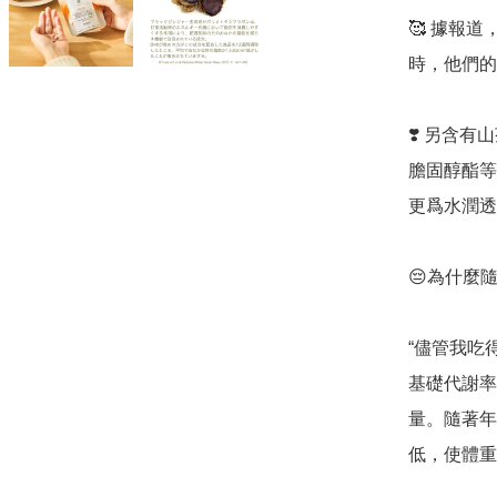
🥰 據報
時，他們的腹
❣️ 另含
膽固醇酯等
更爲水潤透
😔為什麼
“儘管我吃
基礎代謝率
量。隨著年
低，使體重