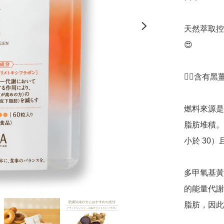
天然萃取控脂
😍

👉🏻含
燃料來源是
脂肪堆積。這
小於 30
多甲氧基黃
的能量代謝
脂肪，因此