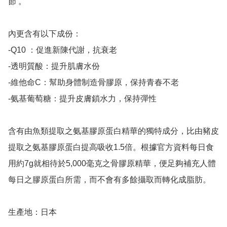
節 。

內更含有以下成份：

-Q10 ：促進新陳代謝，抗衰老

-透明質酸：提升肌膚水份

-維他命C：幫助身體制造骨膠原，保持青春不老

-氨基葡萄糖：提升皮膚鎖水力，保持彈性

含有由魚類提取之氨基膠原蛋白精華的獨特成分，比由豬皮
提取之氨基膠原蛋白提高吸收1.5倍。根據官方資料每日食
用約7g就相待於5,000毫克之骨膠原精華，便足夠補充人體
每日之膠原蛋白所需，而不會有多餘攝取而轉化成脂肪。

生產地：日本