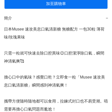
加至購物車
簡介
−
日本Musee 速攻美息口氣清新糖 無糖配方 一包30粒 薄荷
味/玫瑰果味

只需一粒就可快速去除口腔異味😉口腔潔淨除口氣，瞬間
神清氣爽🥰

擔心口中的氣味？感覺口乾？立即食一粒「Musee 速攻美
息口氣清新糖」瞬間感到神清氣爽！

攜帶方便隨時隨地都可以食用，拉鍊式封口也不易受潮。唔
需要再擔心口氣問題而尷尬！
