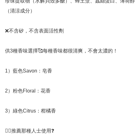
珍珠提取物（水解貝殼多醣）、蜂王漿、蠶絲蛋白、薄荷醇
（清涼成分）

❌不含矽，不含表面活性劑

供3種香味選擇🥰每種香味都很清爽，不會太濃的！

1）藍色Savon：皂香

2）粉色Floral：花香

3）綠色Citrus：柑橘香

👇🏻推薦那種人士使用❓
