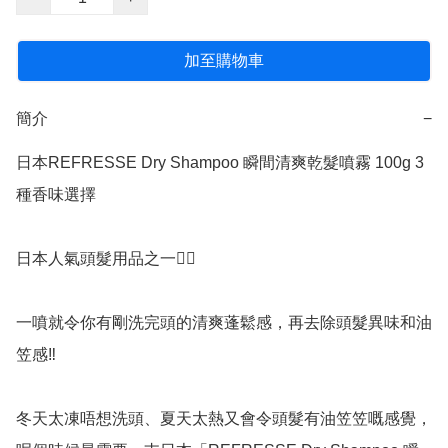
加至購物車
簡介
−
日本REFRESSE Dry Shampoo 瞬間清爽乾髮噴霧 100g 3
種香味選擇

日本人氣頭髮用品之一👍🏻

一噴就令你有剛洗完頭的清爽蓬鬆感，再去除頭髮異味和油
笠感‼️

冬天太凍唔想洗頭、夏天太熱又會令頭髮有油笠笠嘅感覺，