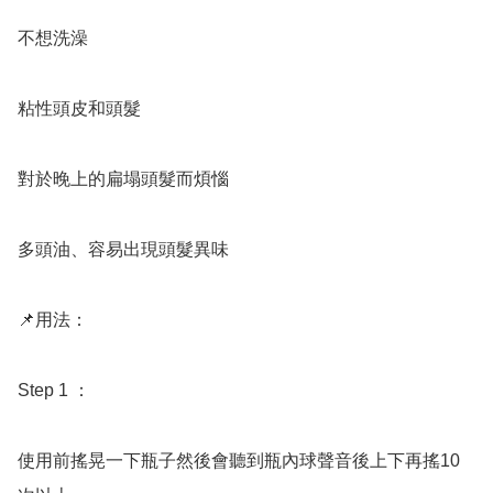
不想洗澡

粘性頭皮和頭髮

對於晚上的扁塌頭髮而煩惱

多頭油、容易出現頭髮異味

📌用法：

Step 1 ：

使用前搖晃一下瓶子然後會聽到瓶內球聲音後上下再搖10