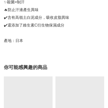
✨殺菌×制汗 

🔥防止汗液產生異味 

✔️含有高嶺土白泥成分，吸收皮脂異味

✔️還添加了維生素C衍生物保濕成分

產地：日本
你可能感興趣的商品