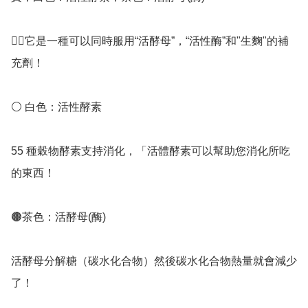
👉🏻它是一種可以同時服用“活酵母”，“活性酶”和"生麴"的補
充劑！

⚪️ 白色：活性酵素

55 種穀物酵素支持消化，「活體酵素可以幫助您消化所吃
的東西！

🟤茶色：活酵母(酶)

活酵母分解糖（碳水化合物）然後碳水化合物熱量就會減少
了！
