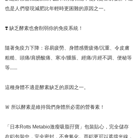
也是人們發現減肥比年輕時更困難的原因之一。

❣️ 缺乏酵素也會削弱你的免疫系統！

隨著免疫力下降：容易疲勞、身體感覺疲倦/沉重、令皮膚
粗糙、頭痛/肩膀酸痛、寒冷/腫脹、經痛/月經不調、便秘等
等......

這種身體不適是酵素缺乏的原因之一。

🚨 所以酵素是維持我們身體所必需的營養素！

「日本Rotts Metabio激瘦吸脂孖寶」包裝貼心，完全儲存
在鋁包裝中，完全密封，不會氧化。而鋁更可以遮擋光線，