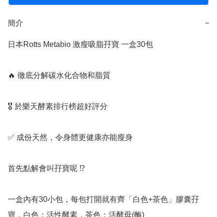
簡介
−
日本Rotts Metabio 激瘦吸脂孖寶 一盒30包

🔥 徹底分解碳水化合物和脂質 

🎖 於樂天酵素排行榜超好評分 

✅️ 成份天然，令身體更健康亦能瘦身

首先點解會叫孖寶呢 ⁉️

一盒內有30小包，每包打開就有齊「白色+茶色」膠囊孖
寶，白色：活性酵素，茶色：活酵母(酶)
