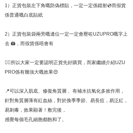
1）正貨包裝左下角嘅防偽標貼，一定一定係鐳射💿而假貨
係普通嘅白底貼紙

2）正貨包裝袋兩旁嘅邊位一定一定會壓咗UZUPRO嘅字上
去 🖨️，而假貨係唔會有

👉🏻所以大家一定要認明正貨先好購買，而家繼續介紹UZU 
PRO係有幾強大嘅效果😍

📍可以深‮肌入‬底、修‮層質角復‬ 、有補水抗氧‮作效多化‬用，

針‮質角對‬層薄有‮血紅‬絲，對於換季季節、易長痘，易泛紅，
易刺癢，效果顯著！敷‮後完‬，

感覺每‮細孔毛個‬胞都飽和了。
