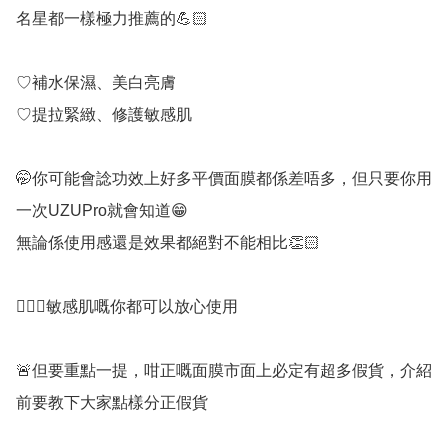
名星都一樣極力推薦的💪🏻

♡補水保濕、美白亮膚

♡提拉緊緻、修護敏感肌

🤭你可能會諗功效上好多平價面膜都係差唔多，但只要你用
一次UZUPro就會知道😁

無論係使用感還是效果都絕對不能相比👏🏻

🙋🏻‍♀️敏感肌嘅你都可以放心使用

🚨但要重點一提，咁正嘅面膜市面上必定有超多假貨，介紹
前要教下大家點樣分正假貨
