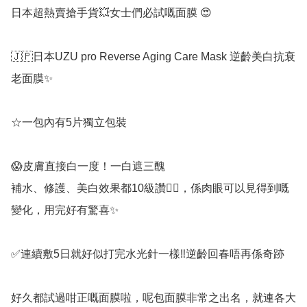
日本超熱賣搶手貨💥女士們必試嘅面膜 😍

🇯🇵日本UZU pro Reverse Aging Care Mask 逆齡美白抗衰
老面膜✨

☆一包內有5片獨立包裝

😱皮膚直接白一度！一白遮三醜

補水、修護、美白效果都10級讚👍🏻，係肉眼可以見得到嘅
變化，用完好有驚喜✨

✅連續敷5日就好似打完水光針一樣‼️逆齡回春唔再係奇跡

好久都試過咁正嘅面膜啦，呢包面膜非常之出名，就連各大