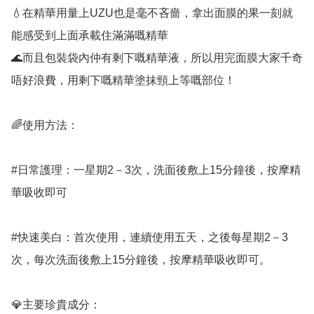
💧在精華用量上UZU也是毫不吝嗇，拿出面膜的果一刻就
能感受到上面承載住滿滿嘅精華

🌊而且包裝袋內仲有剩下嘅精華液，所以用完面膜大家千奇
唔好浪費，用剩下嘅精華塗抹頸上等嘅部位！

🌈使用方法：

#日常護理：一星期2－3次，洗面後敷上15分鐘後，按摩精
華吸收即可

#快速美白：首次使用，連續使用五天，之後每星期2－3
次，每次洗面後敷上15分鐘後，按摩精華吸收即可。

💎主要珍貴成分：
