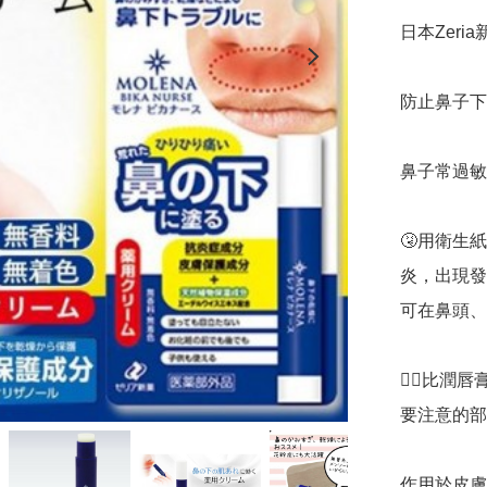
日本Zeria新
防止鼻子下方
鼻子常過敏
🤧用衛生
炎，出現發
可在鼻頭、
👉🏻比
要注意的部
作用於皮膚