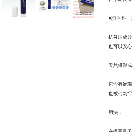
❌無香料、
抗炎症成分
也可以安心使
天然保濕成
它含有從瑞
也被稱為“
用法：

在擤完鼻子