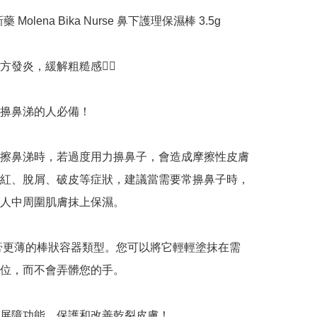
藥 Molena Bika Nurse 鼻下護理保濕棒 3.5g

發炎，緩解粗糙感👍🏻

擤鼻涕的人必備！

紙擦鼻涕時，若過度用力擤鼻子，會造成摩擦性皮膚
紅、脫屑、破皮等症狀，建議當需要常擤鼻子時，
人中周圍肌膚抹上保濕。

潤唇膏更薄的棒狀容器類型。您可以將它輕輕塗抹在需
位，而不會弄髒您的手。

屏障功能，保護和改善乾裂皮膚！
