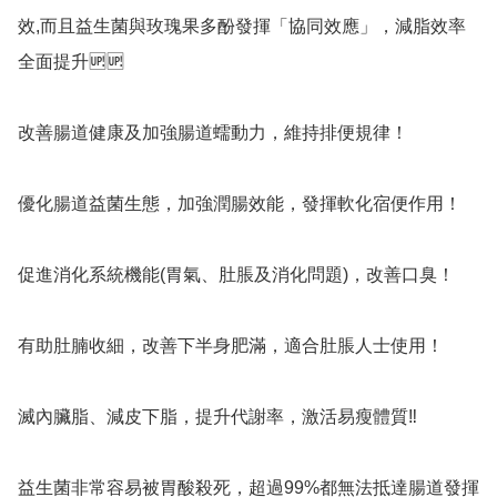
效,而且益生菌與玫瑰果多酚發揮「協同效應」，減脂效率
全面提升🆙️🆙️

改善腸道健康及加強腸道蠕動力，維持排便規律！

優化腸道益菌生態，加強潤腸效能，發揮軟化宿便作用！

促進消化系統機能(胃氣、肚脹及消化問題)，改善口臭！

有助肚腩收細，改善下半身肥滿，適合肚脹人士使用！

滅內臟脂、減皮下脂，提升代謝率，激活易瘦體質‼️

益生菌非常容易被胃酸殺死，超過99%都無法抵達腸道發揮