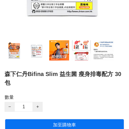
森下仁丹Bifina Slim 益生菌 瘦身排毒配方 30
包
數量
−
+
加至購物車