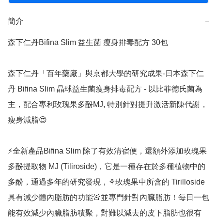
簡介
−
森下仁丹Bifina Slim 益生菌 瘦身排毒配方 30包

森下仁丹「百年藥廠」與京都大學的研究成果-日本森下仁
丹 Bifina Slim 晶球益生菌瘦身排毒配方 - 以比菲德氏菌為
主，配合專利玫瑰果多酚MJ, 特別針對提升激活新陳代謝，
瘦身減脂😍

⚡️全新產品Bifina Slim 除了有效清宿便，還額外添加玫瑰果
多酚提取物 MJ (Tiliroside)，它是一種存在於多種植物中的
多酚，通過多年的研究發現，⚘️玫瑰果中所含的 Tirilloside
具有減少體內脂肪的功能🚨並專門針對內臟脂肪！每日一包
能有效減少內臟脂肪積聚，對難以減去的皮下脂肪也很有