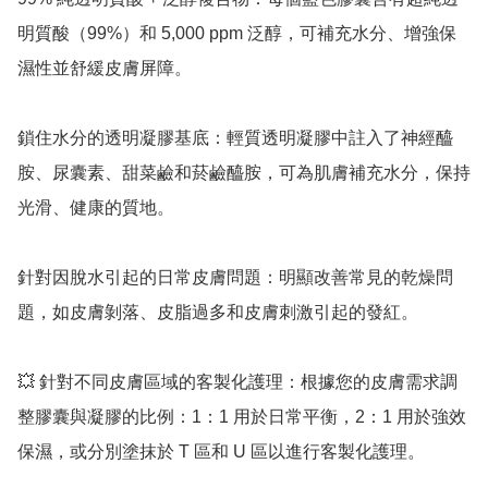
明質酸（99%）和 5,000 ppm 泛醇，可補充水分、增強保
濕性並舒緩皮膚屏障。

鎖住水分的透明凝膠基底：輕質透明凝膠中註入了神經醯
胺、尿囊素、甜菜鹼和菸鹼醯胺，可為肌膚補充水分，保持
光滑、健康的質地。

針對因脫水引起的日常皮膚問題：明顯改善常見的乾燥問
題，如皮膚剝落、皮脂過多和皮膚刺激引起的發紅。

💥 針對不同皮膚區域的客製化護理：根據您的皮膚需求調
整膠囊與凝膠的比例：1：1 用於日常平衡，2：1 用於強效
保濕，或分別塗抹於 T 區和 U 區以進行客製化護理。
