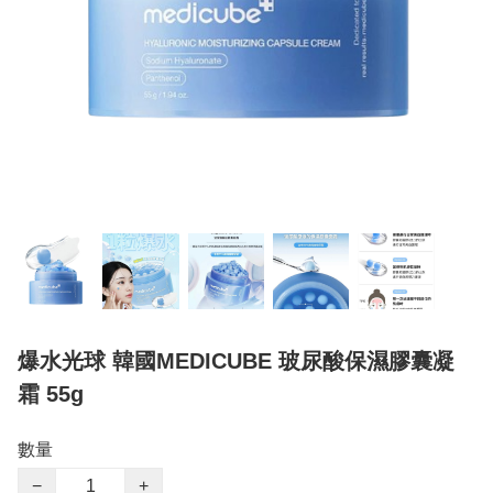
爆水光球 韓國MEDICUBE 玻尿酸保濕膠囊凝
霜 55g
數量
−
+