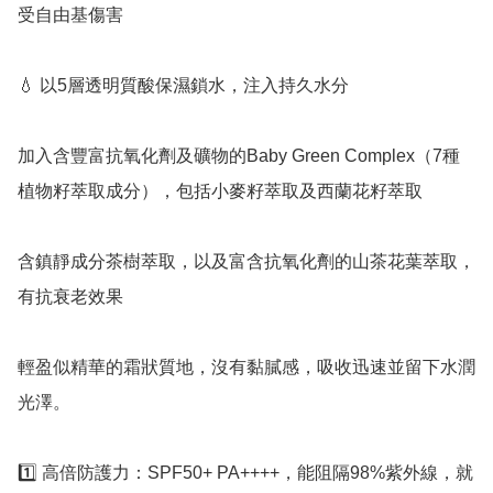
受自由基傷害

💧 以5層透明質酸保濕鎖水，注入持久水分

加入含豐富抗氧化劑及礦物的Baby Green Complex（7種
植物籽萃取成分），包括小麥籽萃取及西蘭花籽萃取

含鎮靜成分茶樹萃取，以及富含抗氧化劑的山茶花葉萃取，
有抗衰老效果

輕盈似精華的霜狀質地，沒有黏膩感，吸收迅速並留下水潤
光澤。

1️⃣ 高倍防護力：SPF50+ PA++++，能阻隔98%紫外線，就