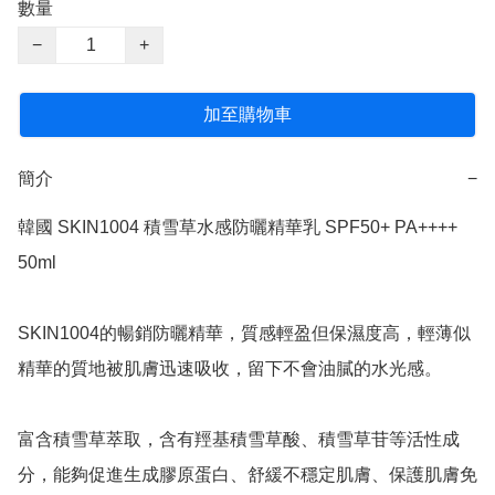
數量
−
+
加至購物車
簡介
−
韓國 SKIN1004 積雪草水感防曬精華乳 SPF50+ PA++++ 
50ml

SKIN1004的暢銷防曬精華，質感輕盈但保濕度高，輕薄似
精華的質地被肌膚迅速吸收，留下不會油膩的水光感。

富含積雪草萃取，含有羥基積雪草酸、積雪草苷等活性成
分，能夠促進生成膠原蛋白、舒緩不穩定肌膚、保護肌膚免