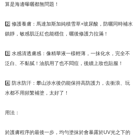
算是海邊曝曬都無問題！

2️⃣ 修護養膚：馬達加斯加純積雪草+玻尿酸，防曬同時補水
鎮靜，敏感肌泛紅也能穩住，曬後修護力拉滿！

3️⃣ 水感清透膚感：像精華液一樣輕薄，一抹化水，完全不
泛白、不黏膩！油肌用了也不悶痘，後續上妝也貼服！

4️⃣ 防水防汗：攀山涉水後仍能保持高防護力，去衝浪、玩
水都不用頻繁補塗，太好了！

用法：

於護膚程序的最後一步，均勻塗抹於會暴露於UV光之下的