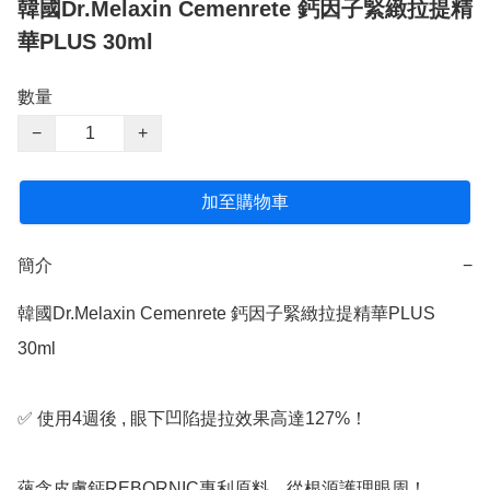
韓國Dr.Melaxin Cemenrete 鈣因子緊緻拉提精
華PLUS 30ml
數量
−
+
加至購物車
簡介
−
韓國Dr.Melaxin Cemenrete 鈣因子緊緻拉提精華PLUS 
30ml

✅️ 使用4週後 , 眼下凹陷提拉效果高達127%！

蘊含皮膚鈣REBORNIC專利原料，從根源護理眼周！
