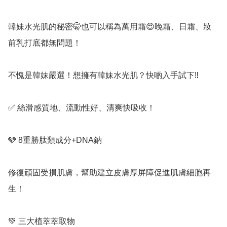
韓妹水光肌的秘密🤫也可以稱為萬用霜😍晚霜、日霜、妝
前乳打底都無問題！

不愧是韓妹嚴選！想擁有韓妹水光肌？快啲入手試下‼️

✅ 絲滑感質地、流動性好、清爽快吸收！

🩵 8重勝肽類成分+DNA鈉

修復頑固受損肌膚，幫助建立皮膚厚屏障促進肌膚細胞再
生！

💚 三大植萃萃取物
