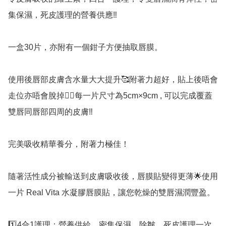
集保濕，死皮護理的營養供應‼️

一盒30片，亦附有一個鉗子方便抽取唇膜。

使用後唇部皮膚含水量大大提升🥰附著力超好，貼上後唔會
走位亦唔會脫掉👍🏻每一片尺寸為5cm×9cm , 可以完成覆蓋
雙唇同唇部四周的皮膚‼️

完美吸收精華養分，附著力極佳！

隨著活性成分被輸送到皮膚吸收後，唇膜貼變得更薄🌟使用
一片 Real Vita 水凝膠唇膜貼，讓您乾燥的雙唇濕潤豐盈。

1️⃣4合1護理：營養供給、密集保濕、除皺、死皮護理一次