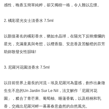
感性，晚香玉簡單純粹，卻又獨樹一格，令人難以忘懷。

2. 橘彩星光女士淡香水 7.5ml

以顏值著名的橘彩香水，猶如水晶球，在陽光下反映燦爛的
星光，充滿童真與奇想，以欖香脂、安息香及苦酸橙的芬芳
助妳散發女性韻味!

3. 尼羅河花園淡香水 7.5ml

以目前世界上最長的河流－埃及尼羅河為靈感，創作出象徵
生生不息的Un Jardin Sur Le Nil，法文解作「尼羅河花
園」，糅合了青芒果、葡萄柚、睡蓮香氣，以及梧桐和乳
香，交織出尼羅河畔一幕幕春意盎然的自然風光。
