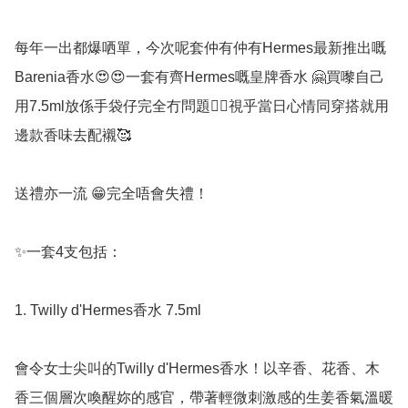
每年一出都爆哂單，今次呢套仲有仲有Hermes最新推出嘅
Barenia香水😍😍一套有齊Hermes嘅皇牌香水 🤗買嚟自己
用7.5ml放係手袋仔完全冇問題👍🏻視乎當日心情同穿搭就用
邊款香味去配襯🥰

送禮亦一流 😁完全唔會失禮！

✨一套4支包括：

1. Twilly d'Hermes香水 7.5ml

會令女士尖叫的Twilly d'Hermes香水！以辛香、花香、木
香三個層次喚醒妳的感官，帶著輕微刺激感的生姜香氣溫暖