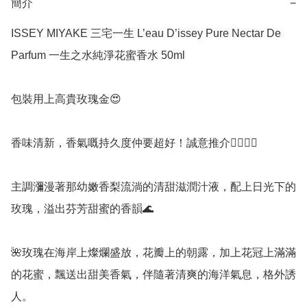
簡介
−
ISSEY MIYAKE 三宅一生 L’eau D’issey Pure Nectar De 
Parfum 一生之水純淨花蜜香水 50ml

包裝用上高貴玫瑰金😍

香味清新，香氣嘅持久度仲要超好！誠意推介👍🏻👍🏻

主調瀰漫著那幼嫩香梨流淌的清甜滋潤汁液，配上日光下的
玫瑰，溢出芬芳甜蜜的香韻🌊

🌺玫瑰在海岸上燦爛盛放，花瓣上的朝露，加上花冠上滿滿
的花蜜，飄送出甜美香氣，伴隨著清爽的海洋氣息，格外誘
人。
