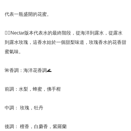
代表一瓶盛開的花蜜。

👉🏻Nectar版本代表水的最終階段，從海洋到露水，從露水
到露水玫瑰，這香水始於一個甜梨味道，玫瑰香水的花香甜
蜜氣味。 

🌺香調：海洋花香調🌊 

前調：水梨，蜂蜜，佛手柑

中調： 玫瑰，牡丹

後調： 檀香，白麝香，紫羅蘭