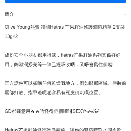
簡介
−
Olive Young熱賣 韓國Hetras 芒果籽油修護潤唇精華 2支裝 
13g×2

成份安全小朋友都用得嫁，hetras芒果籽油系列真係好好
用，夠滋潤搽完等一陣已經吸收晒，又唔會黐住個嘴‼️

官方話仲可以搽喺任何乾燥嘅地方，例如眼部區域、唇妝前
唇部打底、指甲邊呢啲容易有死皮倒刺嘅位置。

GD都鍾意用🔥🔥唔怪得佢個嘴咁SEXY🤭🤭🤭

Hetras芒果籽油修護護唇精華，讓你的雙唇時刻水潤柔軟，