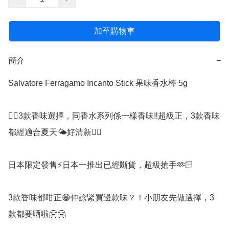
加至購物車
簡介
−
Salvatore Ferragamo Incanto Stick 果味香水棒 5g 

👉🏻3款香味選擇，同香水系列係一樣香味‼️超級正，3款香味
都經適合夏天🌤好清新👍🏻

日本限定發售⚡️日本一推出已經斷貨，超級搶手🫶🏻

3款香味都咁正😁仲諗緊買邊款味？！小朋友先做選擇，3
款都要哂啦🤗🤗
