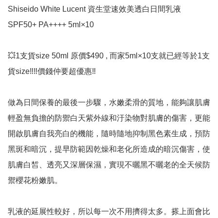
Shiseido White Lucent 資生堂速效美透白日間乳液 
SPF50+ PA++++ 5ml×10

💥1支貨size 50ml 原價$490 , 而家5ml×10支就已經等於1支
貨size‼️‼️價錢仲要超優惠‼️

做為日間保養的最後一步驟，水嫩柔滑的質地，能夠讓肌膚
輕盈無負擔的防禦白天紫外線和汙染物對肌膚的傷害，更能
開啟肌膚自我亮白的機能，隨時隨地抑制黑色素生成，預防
黑斑和暗沉，提早防範因乾燥和老化所造成的暗沉傷害，使
肌膚白皙、透亮又深層保濕，實現不曬黑不曬老的全天候防
禦櫻花粉嫩肌。

乳液的延展性較好，所以每一次不用擠得太多。搽上面會比