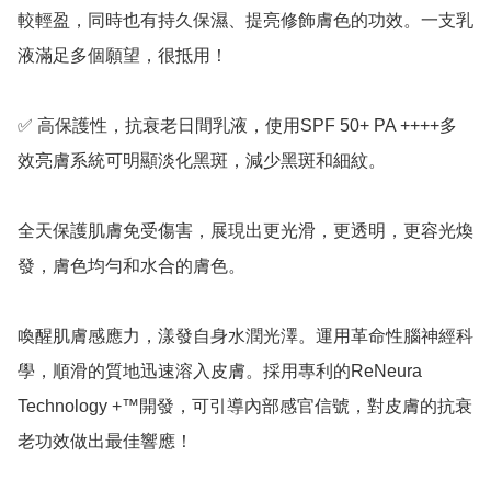
較輕盈，同時也有持久保濕、提亮修飾膚色的功效。一支乳
液滿足多個願望，很抵用！

✅️ 高保護性，抗衰老日間乳液，使用SPF 50+ PA ++++多
效亮膚系統可明顯淡化黑斑，減少黑斑和細紋。 

全天保護肌膚免受傷害，展現出更光滑，更透明，更容光煥
發，膚色均勻和水合的膚色。

喚醒肌膚感應力，漾發自身水潤光澤。運用革命性腦神經科
學，順滑的質地迅速溶入皮膚。採用專利的ReNeura 
Technology +™開發，可引導內部感官信號，對皮膚的抗衰
老功效做出最佳響應！
