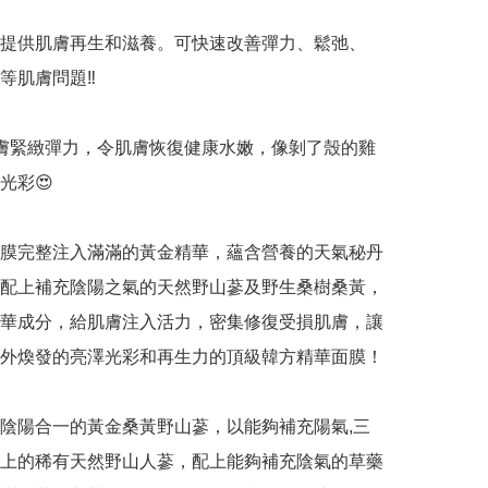
提供肌膚再生和滋養。可快速改善彈力、鬆弛、 
肌膚問題‼️

膚緊緻彈力，令肌膚恢復健康水嫩，像剝了殼的雞
彩😍

膜完整注入滿滿的黃金精華，蘊含營養的天氣秘丹
配上補充陰陽之氣的天然野山蔘及野生桑樹桑黃，
華成分，給肌膚注入活力，密集修復受損肌膚，讓
外煥發的亮澤光彩和再生力的頂級韓方精華面膜！

陰陽合一的黃金桑黃野山蔘，以能夠補充陽氣,三
上的稀有天然野山人蔘，配上能夠補充陰氣的草藥