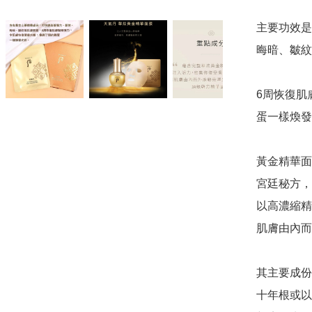
主要功效是
晦暗、皺紋等
6周恢復肌
蛋一樣煥發光
黃金精華面
宮廷秘方，
以高濃縮精
肌膚由內而
其主要成份
十年根或以