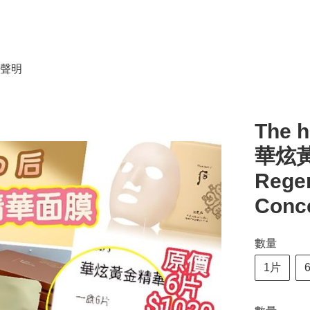
聲明
The 
華炫黃
Regen
Conc
數量
1片