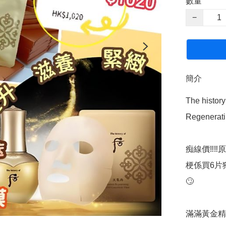
數量
−
簡介
The hist
Regenerat
痴線價‼️‼
梗係買6片
🙄

滿滿黃金精