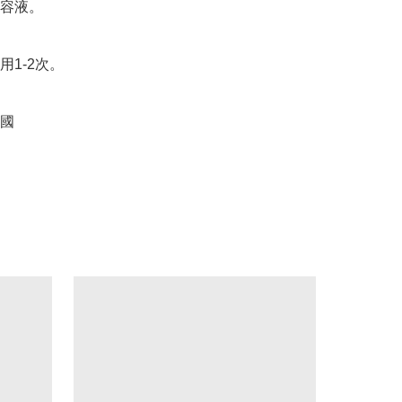
液。 

1-2次。

國