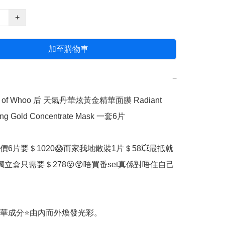
+
加至購物車
−
ory of Whoo 后 天氣丹華炫黃金精華面膜 Radiant 
ing Gold Concentrate Mask 一套6片

️原價6片要＄1020😱而家我地散裝1片＄58💥最抵就
獨立盒只需要＄278😵😵唔買番set真係對唔住自己
華成分⭐由內而外煥發光彩。
