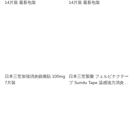
14片裝 最新包裝
14片裝 最新包裝
日本三笠加強消炎鎮痛貼 100mg
日本三笠製藥 フェルビナクテー
7片裝
プ Sumilu Tape 温感強力消炎鎮
痛貼 70mg 一包7枚入