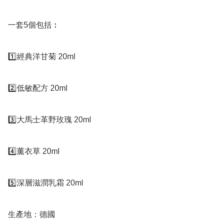
一套5個包括︰

1️⃣經典洋甘菊 20ml

2️⃣低敏配方 20ml

3️⃣大馬士革野玫瑰 20ml

4️⃣薰衣草 20ml

5️⃣深層滋潤乳霜 20ml

生產地：德國