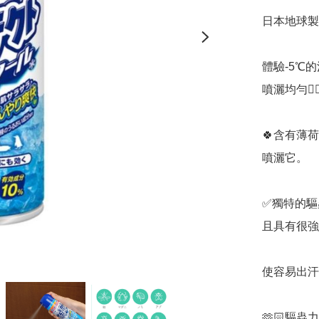
日本地球製藥 
體驗-5℃
噴灑均勻👍
🍀含有薄
噴灑它。

✅️獨特的
且具有很強
使容易出汗
🫶🏻驅蟲