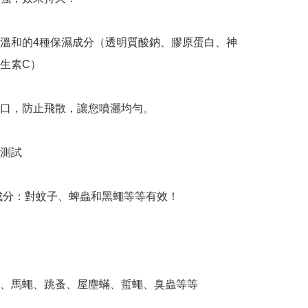
溫和的4種保濕成分（透明質酸鈉、膠原蛋白、神
生素C）

口，防止飛散，讓您噴灑均勻。

測試

性成分：對蚊子、蜱蟲和黑蠅等等有效！

、馬蠅、跳蚤、屋塵蟎、蜇蠅、臭​​蟲等等
