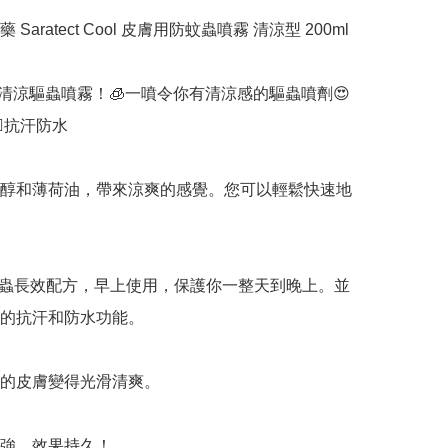
Saratect Cool 皮膚用防蚊蟲噴霧 清涼型 200ml

的清涼驅蟲噴霧！🧊一噴令你有清涼感的驅蟲噴劑😍
抗汗防水 

荷醇和薄荷油，帶來涼爽的感覺。您可以輕鬆快速地
驅蟲長效配方，早上使用，保護你一整天到晚上。並
的抗汗和防水功能。

的皮膚變得光滑清爽。

力強，效果持久！
