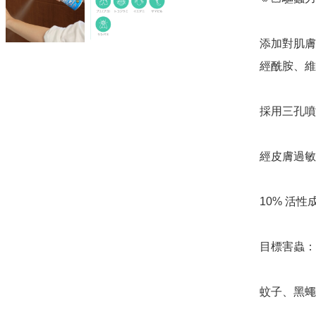
添加對肌膚
經酰胺、維
採用三孔噴
經皮膚過敏
10% 活
目標害蟲：

蚊子、黑蠅