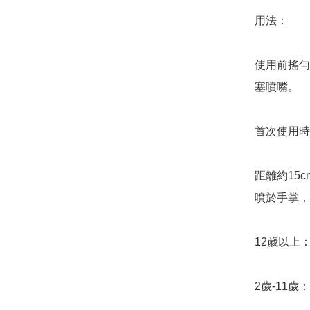
用法：

使用前搖勻
塞噴嘴。

首次使用時
距離約15
噴於手掌，
12歲以上
2歲-11歲：