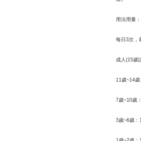
用法用量：

每日3次，
成人(15歲以
11歲~14歲：
7歲~10歲：
3歲~6歲：1
1歲~2歲：1