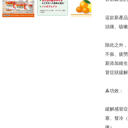
這款新產品
頭痛、咳嗽
除此之外，
不振、疲勞
新添加維生
冒症狀緩解
🔺️功效：

緩解感冒症
塞、發冷（
痛）
