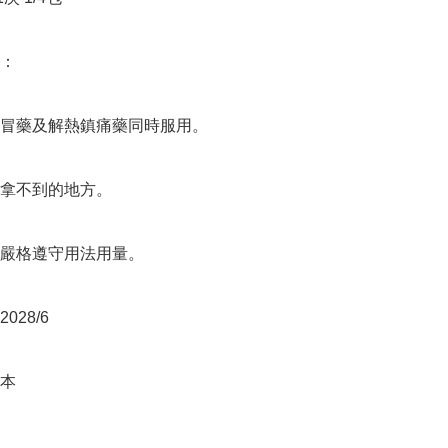
：

冒藥及解熱鎮痛藥同時服用。

拿不到的地方。

嚴格遵守用法用量。 

28/6

本