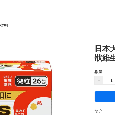
聲明
日本大
狀維生
數量
−
簡介