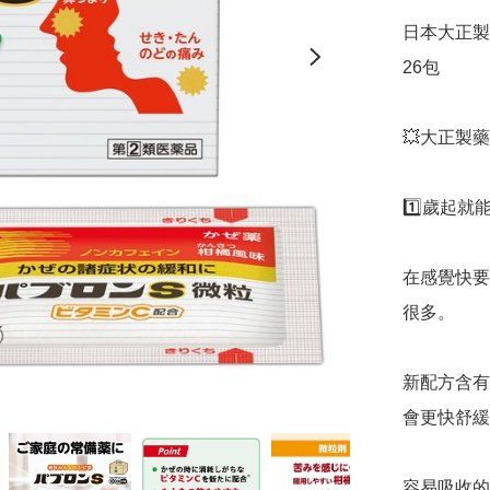
日本大正製藥
26包

💥大正製藥
1️⃣歲起就
在感覺快要
很多。

新配方含有
會更快舒緩
容易吸收的