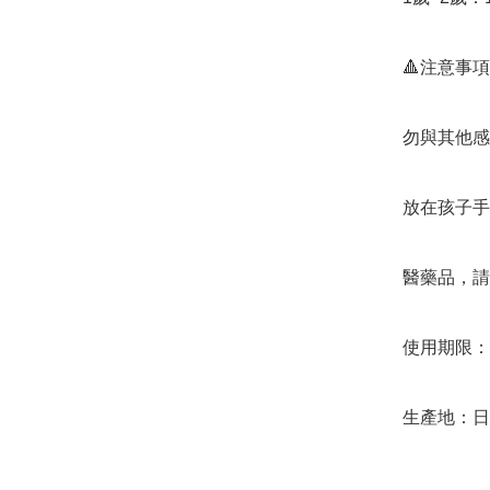
🔺️注意事項
勿與其他感
放在孩子手
醫藥品，請
使用期限：20
生產地：日