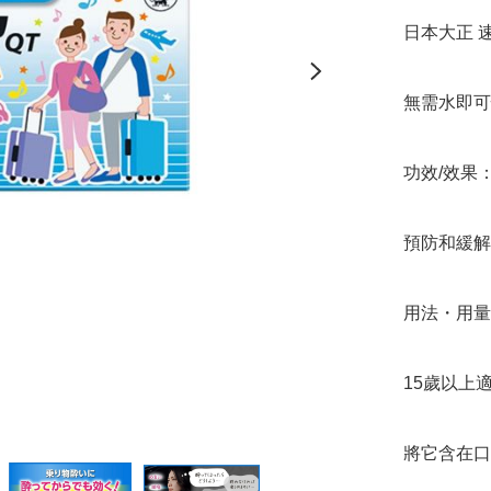
日本大正 速
無需水即可
功效/效果：
預防和緩解
用法・用量
15歲以上
將它含在口