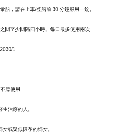
暈船，請在上車/登船前 30 分鐘服用一錠。

之間至少間隔四小時。每日最多使用兩次

30/1

群不應使用

醫生治療的人。

婦女或疑似懷孕的婦女。
