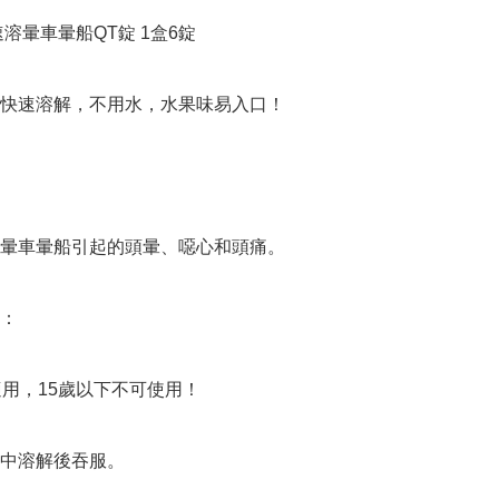
溶暈車暈船QT錠 1盒6錠

快速溶解，不用水，水果味易入口！



暈車暈船引起的頭暈、噁心和頭痛。

：

適用，15歲以下不可使用！

中溶解後吞服。
