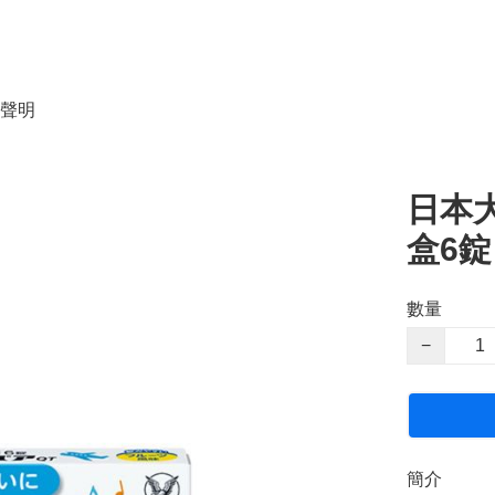
聲明
日本大
盒6錠
數量
−
簡介