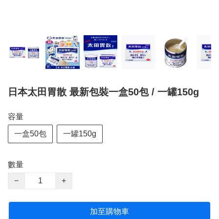
日本太田胃散 最新包裝一盒50包 / 一罐150g
容量
一盒50包
一罐150g
數量
−
+
加至購物車