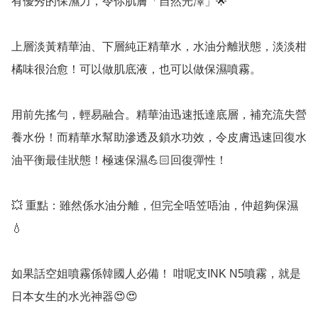
有優秀的保濕力，令你肌膚「自然光澤」🌟

上層淡黃精華油、下層純正精華水，水油分離狀態，淡淡柑
橘味很治愈！可以做肌底液，也可以做保濕噴霧。

用前先搖勻，輕易融合。精華油迅速抵達底層，補充流失營
養水份！而精華水幫助滲透及鎖水功效，令皮膚迅速回復水
油平衡最佳狀態！極速保濕💪🏻回復彈性！

💥 重點：雖然係水油分離，但完全唔笠唔油，仲超夠保濕
💧

如果話空姐噴霧係韓國人必備！ 咁呢支INK N5噴霧，就是
日本女生的水光神器😍😍
