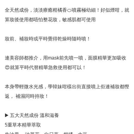
全天然成份，淡淡療癒柑橘香🍊噴霧極幼細！好似煙咁，就
算妝後使用都唔怕整花妝，敏感肌都可使用

妝前、補妝時或平時覺得乾燥時隨時噴！

連美容師都推介，用mask前先噴一噴，面膜精華更加吸收 
😍就算平時代替精華急救使用都可以！

本身帶輕微水光感，學韓妹咁樣出街直接噴上佢連補妝都慳
返， 補濕同時持妝！ 

▶️ 五大天然成份 溫和滋養

5重草本精華萃取
