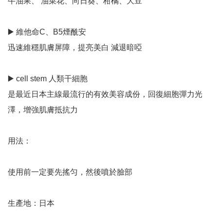
牛油果、 油菜花、向日葵、柑橘、大豆

▶️ 維他命C、B5煙酰安

迅速維穩肌膚屏障，提亮美白 減退暗啞

▶️ cell stem 人類干細胞

是最近日本主線最流行的有效美容成份，回復細胞彈力光
澤，增強肌膚抵抗力 

用法：

使用前一定要先搖匀，然後噴於臉部

生產地：日本