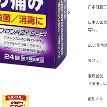
日本日新工
日本人家居
莓味。

👉🏻比
效能：

喉嚨發炎，
音腫脹，口
使用方法：
