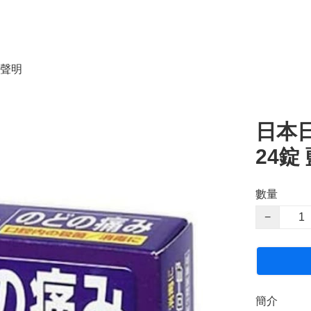
聲明
日本
24錠
數量
−
簡介