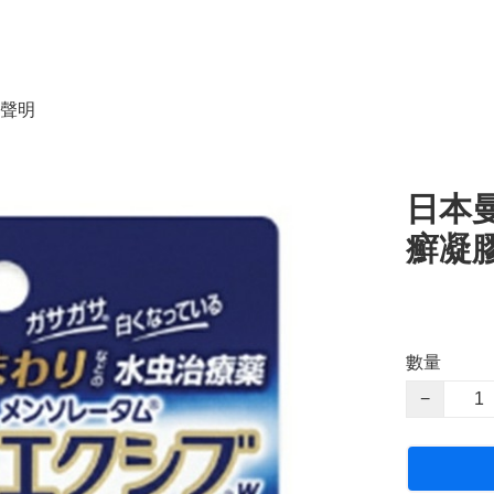
聲明
日本
癬凝膠
數量
−