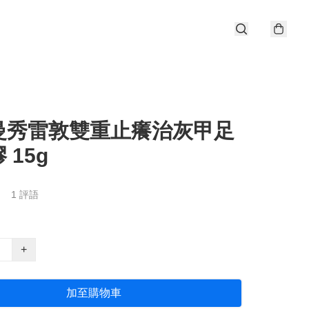
曼秀雷敦雙重止癢治灰甲足
 15g
1 評語
+
加至購物車